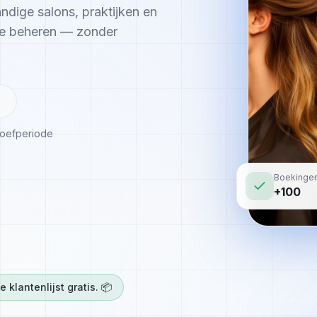
ndige salons, praktijken en
te beheren — zonder
roefperiode
Boekinge
+100
klantenlijst gratis. 📦