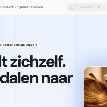
n
Contact
Blog
Alternatieven
🇳🇱
Nederlands
 Nederlandstalige support
 zichzelf.
dalen naar