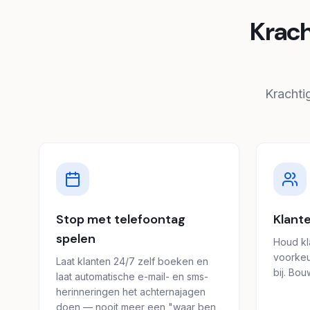
Krach
Krachti
Stop met telefoontag
Klant
spelen
Houd kl
voorke
Laat klanten 24/7 zelf boeken en
bij. Bou
laat automatische e-mail- en sms-
herinneringen het achternajagen
doen — nooit meer een "waar ben