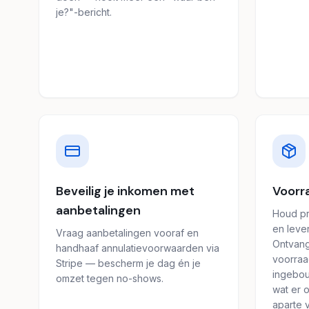
je?"-bericht.
Beveilig je inkomen met
Voorr
aanbetalingen
Houd pr
en lever
Vraag aanbetalingen vooraf en
Ontvang
handhaaf annulatievoorwaarden via
voorraa
Stripe — bescherm je dag én je
ingebou
omzet tegen no-shows.
wat er 
aparte 