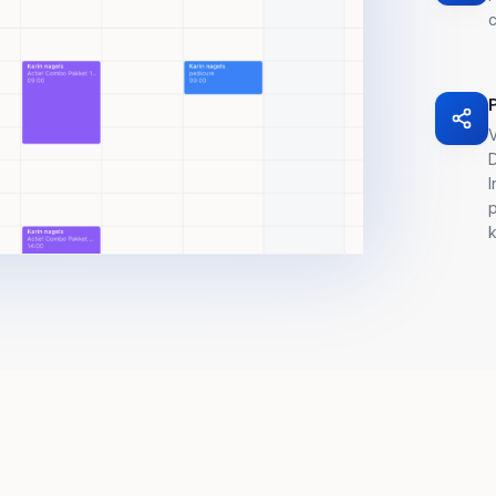
c
V
D
I
p
k