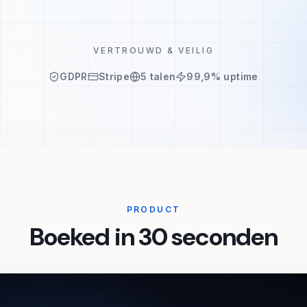
VERTROUWD & VEILIG
GDPR
Stripe
5 talen
99,9% uptime
PRODUCT
Boeked in 30 seconden