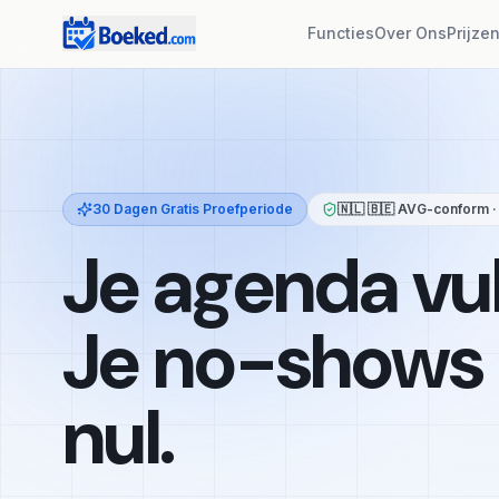
Functies
Over Ons
Prijze
Ontdek
30 Dagen Gratis Proefperiode
🇳🇱 🇧🇪 AVG-conform ·
Je agenda vult
Je no-shows 
nul.