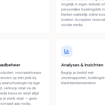
mogelijk in eigen website of
persoonlijke boekingslink z
klanten makkelijk online ku
boeken. Accepteer reservat
sociale media.
aadbeheer
Analyses & Inzichten
oducten, voorraadniveaus
Begrijp je bedrijf met
anciers op één plek bij.
omzetrapporten, boekingst
 waarschuwingen bij lage
klantretentiemetrieken.
d, verkoop retail via de
wde kassa en weet altijd
op je plank staat — geen
voorraad-app nodig.