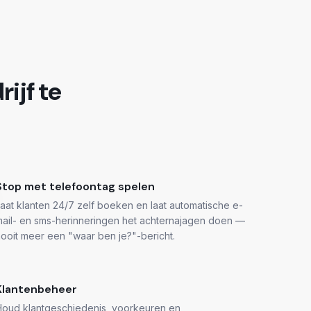
ijf te
Stop met telefoontag spelen
aat klanten 24/7 zelf boeken en laat automatische e-
mail- en sms-herinneringen het achternajagen doen —
ooit meer een "waar ben je?"-bericht.
Klantenbeheer
Houd klantgeschiedenis, voorkeuren en